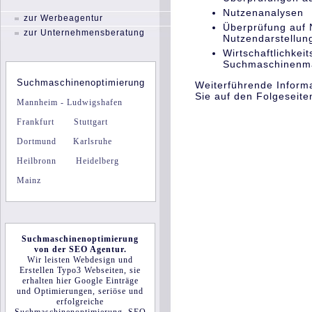
Nutzenanalysen
zur Werbeagentur
Überprüfung auf 
zur Unternehmensberatung
Nutzendarstellun
Wirtschaftlichkei
Suchmaschinenma
Suchmaschinenoptimierung
Weiterführende Inform
Sie auf den Folgeseite
Mannheim - Ludwigshafen
Frankfurt
Stuttgart
Dortmund
Karlsruhe
Heilbronn
Heidelberg
Mainz
Suchmaschinenoptimierung
von der
SEO Agentur.
Wir leisten
Webdesign
und
Erstellen
Typo3 Webseiten
, sie
erhalten hier Google Einträge
und Optimierungen,
seriöse
und
erfolgreiche
Suchmaschinenoptimierung
,
SEO