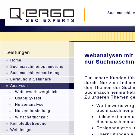
Suchmaschine
Unternehmen
Partner
Leistungen
Webanalysen mit
Home
nur Suchmaschin
Suchmaschinenoptimierung
Suchmaschinenmarketing
Für unsere Kunden führ
Beratung & Seminare
durch. Nur zum Teil be
Analysen
den Themen der
Suchm
Wettbewerbsvergleich
Suchmaschinenmarketi
Zu unseren Themen ge
Usability-Test
Nutzenanalyse
Wettbewerbsvergl
Suchmaschinenpl
Nutzendarstellung
Linkselektionen 
Wirtschaftlichkeit
Suchmaschinenop
Komplettbetreuung
Designanalysen u
Webdesign
Überprüfungen auf