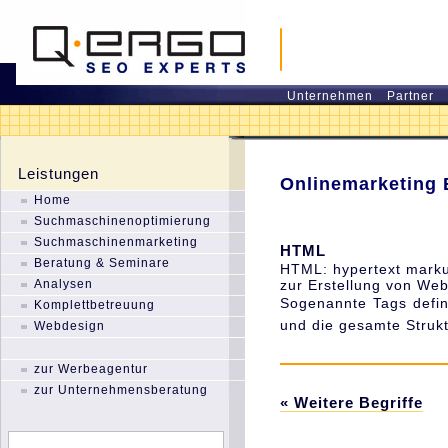
Unternehmen
Partner
Leistungen
Onlinemarketing 
Home
Suchmaschinenoptimierung
Suchmaschinenmarketing
HTML
Beratung & Seminare
HTML
: hypertext mar
Analysen
zur Erstellung von Webs
Sogenannte Tags defini
Komplettbetreuung
und die gesamte Strukt
Webdesign
zur Werbeagentur
zur Unternehmensberatung
« Weitere Begriffe