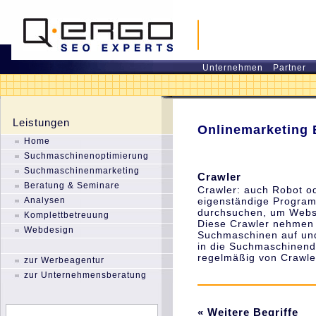
Unternehmen
Partner
Leistungen
Onlinemarketing 
Home
Suchmaschinenoptimierung
Suchmaschinenmarketing
Crawler
Beratung & Seminare
Crawler
: auch Robot o
Analysen
eigenständige Program
durchsuchen, um Webse
Komplettbetreuung
Diese Crawler nehmen 
Webdesign
Suchmaschinen auf und
in die Suchmaschinend
regelmäßig von Crawle
zur Werbeagentur
zur Unternehmensberatung
« Weitere Begriffe